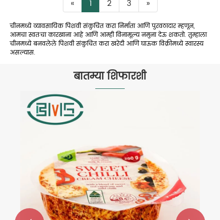
«
1
2
3
»
चीनमध्ये व्यावसायिक पिशवी संकुचित करा निर्माता आणि पुरवठादार म्हणून,
आमचा स्वतःचा कारखाना आहे आणि आम्ही विनामूल्य नमुना देऊ शकतो. तुम्हाला
चीनमध्ये बनवलेले पिशवी संकुचित करा खरेदी आणि घाऊक विक्रीमध्ये स्वारस्य
असल्यास.
बातम्या शिफारशी
व्हॅक्यूम बॅग वापरण्यासाठी इन्स्ट्रक्शन
अधिक प i हा >>