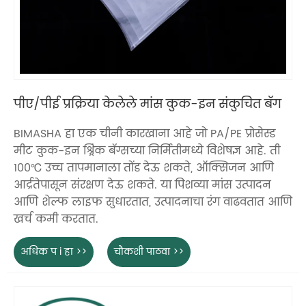
पीए/पीई प्रक्रिया केलेले मांस कुक-इन संकुचित बॅग
BIMASHA हा एक चीनी कारखाना आहे जो PA/PE प्रोसेस्ड
मीट कुक-इन श्र्रिंक बॅग्सच्या निर्मितीमध्ये विशेषज्ञ आहे. ती
100℃ उच्च तापमानाला तोंड देऊ शकते, ऑक्सिजन आणि
आर्द्रतेपासून संरक्षण देऊ शकते. या पिशव्या मांस उत्पादन
आणि शेल्फ लाइफ सुधारतात, उत्पादनाचा रंग वाढवतात आणि
खर्च कमी करतात.
अधिक प i हा >>
चौकशी पाठवा >>