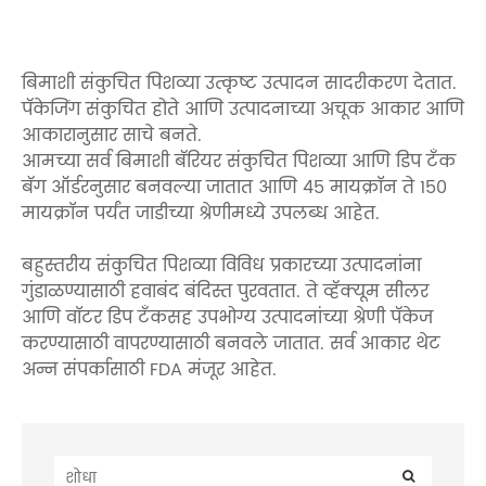
बिमाशी संकुचित पिशव्या उत्कृष्ट उत्पादन सादरीकरण देतात.
पॅकेजिंग संकुचित होते आणि उत्पादनाच्या अचूक आकार आणि
आकारानुसार साचे बनते.
आमच्या सर्व बिमाशी बॅरियर संकुचित पिशव्या आणि डिप टँक
बॅग ऑर्डरनुसार बनवल्या जातात आणि 45 मायक्रॉन ते 150
मायक्रॉन पर्यंत जाडीच्या श्रेणीमध्ये उपलब्ध आहेत.
बहुस्तरीय संकुचित पिशव्या विविध प्रकारच्या उत्पादनांना
गुंडाळण्यासाठी हवाबंद बंदिस्त पुरवतात. ते व्हॅक्यूम सीलर
आणि वॉटर डिप टँकसह उपभोग्य उत्पादनांच्या श्रेणी पॅकेज
करण्यासाठी वापरण्यासाठी बनवले जातात. सर्व आकार थेट
अन्न संपर्कासाठी FDA मंजूर आहेत.