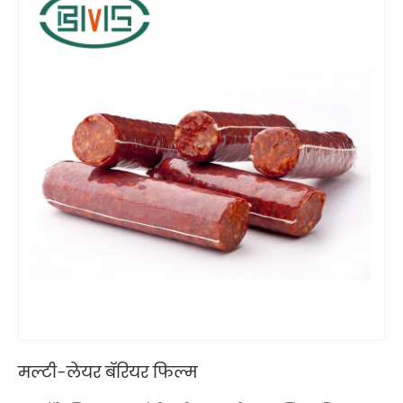
मल्टी-लेयर बॅरियर फिल्म