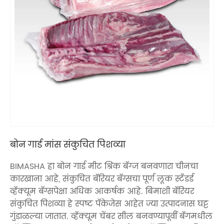
बोन गार्ड मांस संकुचित पिशव्या
BIMASHA हा बोन गार्ड मीट श्रिंक बॅग्ज बनवणारा चीनचा
कारखाना आहे, संकुचित बॅरियर बॅग्सचा पूर्ण लूक स्टँडर्ड
व्हॅक्यूम बॅग्सपेक्षा अधिक आकर्षक आहे. बिमाशी बॅरियर
संकुचित पिशव्या हे स्पष्ट पॅकेजेस आहेत ज्या उत्पादनास घट्ट
गुंडाळल्या जातात. व्हॅक्यूम चेंबर सील बनवण्यापूर्वी बॅगमधील