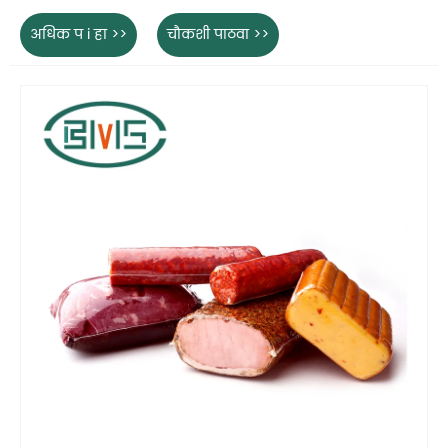
अधिक प i हा >>
चौकशी पाठवा >>