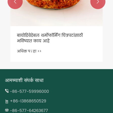


आमच्याशी संपर्क साधा
-86-577-59996000
+86-13868650529
-86-577-64263677