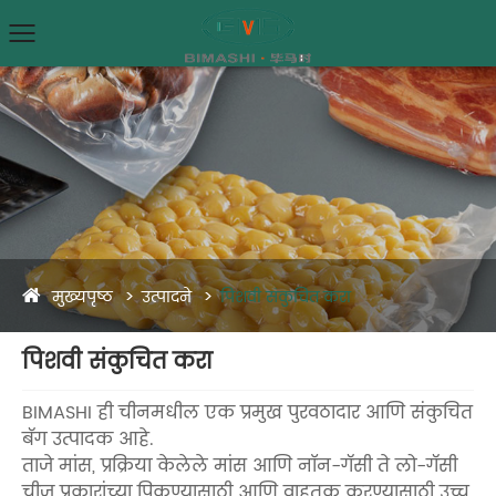
मुख्यपृष्ठ
उत्पादने
पिशवी संकुचित करा
पिशवी संकुचित करा
BIMASHI ही चीनमधील एक प्रमुख पुरवठादार आणि संकुचित
बॅग उत्पादक आहे.
ताजे मांस, प्रक्रिया केलेले मांस आणि नॉन-गॅसी ते लो-गॅसी
चीज प्रकारांच्या पिकण्यासाठी आणि वाहतूक करण्यासाठी उच्च