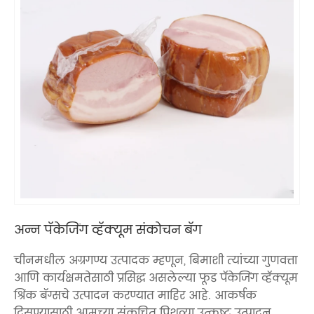
अन्न पॅकेजिंग व्हॅक्यूम संकोचन बॅग
चीनमधील अग्रगण्य उत्पादक म्हणून, बिमाशी त्यांच्या गुणवत्ता
आणि कार्यक्षमतेसाठी प्रसिद्ध असलेल्या फूड पॅकेजिंग व्हॅक्यूम
श्रिंक बॅग्सचे उत्पादन करण्यात माहिर आहे. आकर्षक
दिसण्यासाठी आमच्या संकुचित पिशव्या उत्कृष्ट उत्पादन