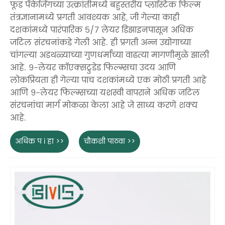
फूड पॅकेजिंगच्या उत्क्रांतीमध्ये बहुस्तरीय प्लास्टिक फिल्म
तंत्रज्ञानामध्ये प्रगती आवश्यक आहे, जी गेल्या काही
दशकांमध्ये पारंपारिक 5/7 लेयर डिझाइनपासून अधिक
जटिल संरचनांकडे गेली आहे. ही प्रगती अन्न उद्योगाच्या
चांगल्या अडथळ्याच्या गुणधर्मांच्या वाढत्या मागणीमुळे झाली
आहे. 9-लेयर कॉएक्सट्रुडेड फिल्म्सचा उदय आणि
लोकप्रियता ही गेल्या पाच दशकांमध्ये एक मोठी प्रगती आहे
आणि 9-लेयर फिल्म्सच्या यशस्वी वापराने अधिक जटिल
संरचनांचा मार्ग मोकळा केला आहे जे साध्य करणे शक्य
आहे.
अधिक प i हा >>
चौकशी पाठवा >>