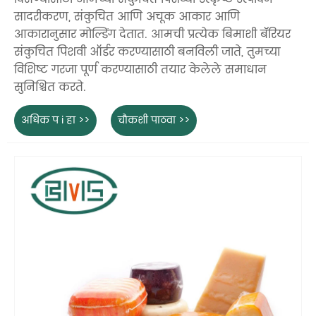
सादरीकरण, संकुचित आणि अचूक आकार आणि
आकारानुसार मोल्डिंग देतात. आमची प्रत्येक बिमाशी बॅरियर
संकुचित पिशवी ऑर्डर करण्यासाठी बनविली जाते, तुमच्या
विशिष्ट गरजा पूर्ण करण्यासाठी तयार केलेले समाधान
सुनिश्चित करते.
अधिक प i हा >>
चौकशी पाठवा >>