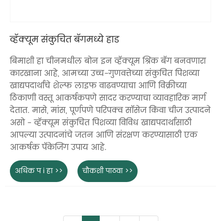
व्हॅक्यूम संकुचित बॅगमध्ये हाड
बिमाशी हा चीनमधील बोन इन व्हॅक्यूम श्रिंक बॅग बनवणारा
कारखाना आहे, आमच्या उच्च-गुणवत्तेच्या संकुचित पिशव्या
खाद्यपदार्थांचे शेल्फ लाइफ वाढवण्याचा आणि विक्रीच्या
ठिकाणी वस्तू आकर्षकपणे सादर करण्याचा व्यावहारिक मार्ग
देतात. मासे, मांस, पूर्णपणे परिपक्व सॉसेज किंवा चीज उत्पादने
असो - व्हॅक्यूम संकुचित पिशव्या विविध खाद्यपदार्थांसाठी
आपल्या उत्पादनांचे जतन आणि संरक्षण करण्यासाठी एक
आकर्षक पॅकेजिंग उपाय आहे.
अधिक प i हा >>
चौकशी पाठवा >>