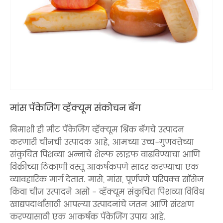
मांस पॅकेजिंग व्हॅक्यूम संकोचन बॅग
बिमाशी ही मीट पॅकेजिंग व्हॅक्यूम श्रिंक बॅगचे उत्पादन
करणारी चीनची उत्पादक आहे, आमच्या उच्च-गुणवत्तेच्या
संकुचित पिशव्या अन्नाचे शेल्फ लाइफ वाढविण्याचा आणि
विक्रीच्या ठिकाणी वस्तू आकर्षकपणे सादर करण्याचा एक
व्यावहारिक मार्ग देतात. मासे, मांस, पूर्णपणे परिपक्व सॉसेज
किंवा चीज उत्पादने असो - व्हॅक्यूम संकुचित पिशव्या विविध
खाद्यपदार्थांसाठी आपल्या उत्पादनांचे जतन आणि संरक्षण
करण्यासाठी एक आकर्षक पॅकेजिंग उपाय आहे.