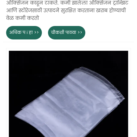
ऑक्सिजन काढून टाकते. कमी झालेला ऑक्सिजन ट्रान्झिट
आणि स्टोरेजसाठी उत्पादने सुरक्षित करताना खराब होण्याची
वेळ कमी करतो
अधिक प i हा >>
चौकशी पाठवा >>