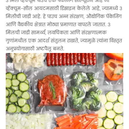
3 मिल व्हॅक्यूम पाउच एक पॅकेजिंग सोल्यूशन आहे जो
व्हॅक्यूम-सील आयटमसाठी डिझाइन केलेले आहे, ज्यामध्ये 3
मिलीची जाडी आहे. हे पाउच अन्न संरक्षण, औद्योगिक पॅकेजिंग
आणि वैद्यकीय क्षेत्रात मोठ्या प्रमाणात वापरले जातात. 3
मिलची जाडी सामर्थ्य, लवचिकता आणि संरक्षणात्मक
गुणांमधील एक आदर्श संतुलन राखते, ज्यामुळे त्यांना विस्तृत
अनुप्रयोगासाठी अष्टपैलू बनते.