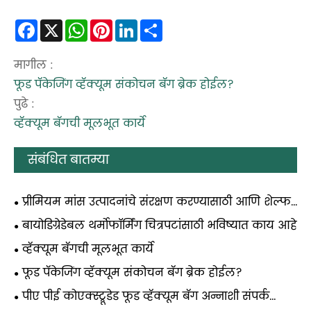
Facebook
X
WhatsApp
Pinterest
LinkedIn
Share
मागील :
फूड पॅकेजिंग व्हॅक्यूम संकोचन बॅग ब्रेक होईल?
पुढे :
व्हॅक्यूम बॅगची मूलभूत कार्ये
संबंधित बातम्या
प्रीमियम मांस उत्पादनांचे संरक्षण करण्यासाठी आणि शेल्फ
लाइफ वाढवण्यासाठी बोन गार्ड मीट श्रिंक बॅग का आवश्यक
बायोडिग्रेडेबल थर्मोफॉर्मिंग चित्रपटांसाठी भविष्यात काय आहे
आहेत
व्हॅक्यूम बॅगची मूलभूत कार्ये
फूड पॅकेजिंग व्हॅक्यूम संकोचन बॅग ब्रेक होईल?
पीए पीई कोएक्स्ट्रूडेड फूड व्हॅक्यूम बॅग अन्नाशी संपर्क