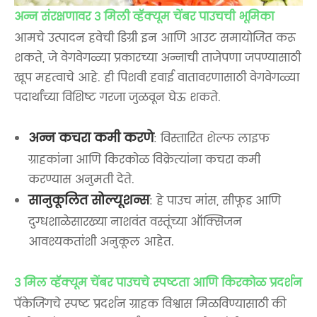
अन्न संरक्षणावर 3 मिली व्हॅक्यूम चेंबर पाउचची भूमिका
आमचे उत्पादन हवेची डिग्री इन आणि आउट समायोजित करू
शकते, जे वेगवेगळ्या प्रकारच्या अन्नाची ताजेपणा जपण्यासाठी
खूप महत्वाचे आहे. ही पिशवी हवाई वातावरणासाठी वेगवेगळ्या
पदार्थांच्या विशिष्ट गरजा जुळवून घेऊ शकते.
अन्न कचरा कमी करणे
: विस्तारित शेल्फ लाइफ
ग्राहकांना आणि किरकोळ विक्रेत्यांना कचरा कमी
करण्यास अनुमती देते.
सानुकूलित सोल्यूशन्स
: हे पाउच मांस, सीफूड आणि
दुग्धशाळेसारख्या नाशवंत वस्तूंच्या ऑक्सिजन
आवश्यकतांशी अनुकूल आहेत.
3 मिल व्हॅक्यूम चेंबर पाउचचे स्पष्टता आणि किरकोळ प्रदर्शन
पॅकेजिंगचे स्पष्ट प्रदर्शन ग्राहक विश्वास मिळविण्यासाठी की