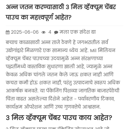
अन्न जतन करण्यासाठी 3 मिल व्हॅक्यूम चेंबर
पाउच का महत्त्वपूर्ण आहेत?
2025-06-06
4
मला एक संदेश द्या
बर्‍याच काळासाठी अन्न ताजे ठेवणे हे जगभरातील सर्व
उद्योगांद्वारे मिळणारे एक सामान्य ध्येय आहे. Mil मिलियन
व्हॅक्यूम चेंबर पाउचच्या उदयामुळे अन्न संरक्षणाच्या
पद्धतींमध्ये वास्तविक सुधारणा झाली आहे, ज्यामुळे अन्न
केवळ अधिक चांगले जतन केले जाऊ शकत नाही आणि
कचरा कमी होऊ शकत नाही, परंतु उत्पादनाचे स्वरूप अधिक
आकर्षक बनवते. या पॅकेजिंग पिशव्या जागतिक बाजारपेठेची
चिंता वाढत असलेल्या दिशेने आहेत - पर्यावरणीय टिकाव,
कार्यक्षम ऑपरेशन आणि उच्च गुणवत्तेचे आश्वासन.
3 मिल व्हॅक्यूम चेंबर पाउच काय आहेत?