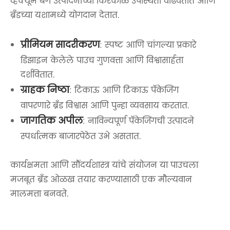
व्हॅक्यूम बॅग उत्पादनाच्या किरकोळ उपस्थिती वाढवतात आणि
ब्रँडच्या यशामध्ये योगदान देतात.
प्रीमियम सादरीकरण
: स्पष्ट आणि चांगल्या प्रकारे
डिझाइन केलेले पाउच गुणवत्ता आणि विश्वासार्हता
दर्शवितात.
ग्राहक निष्ठा
: टिकाऊ आणि टिकाऊ पॅकेजिंग
वापरणारे ब्रँड विश्वास आणि पुन्हा व्यवसाय करतात.
जागतिक अपील
: नाविन्यपूर्ण पॅकेजिंगची उत्पादने
स्पर्धात्मक बाजारपेठेत उभे असतात.
कार्यक्षमता आणि सौंदर्यशास्त्र यांचे संयोजन या पाउचला
मजबूत ब्रँड ओळख तयार करण्यासाठी एक मौल्यवान
मालमत्ता बनवते.