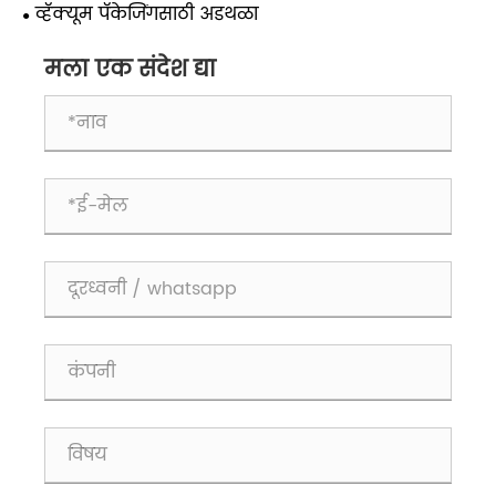
साधण्यासाठी सुरक्षित आहे का?
व्हॅक्यूम पॅकेजिंगसाठी अडथळा
मला एक संदेश द्या