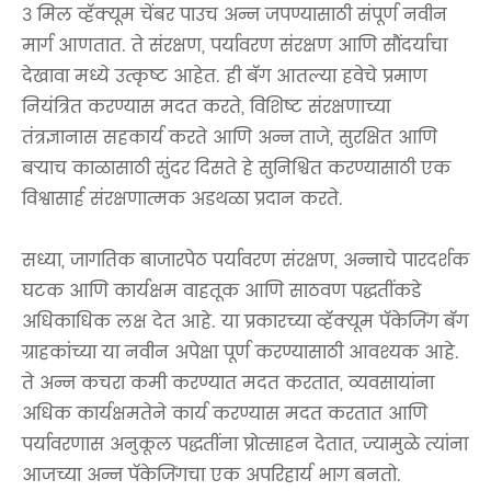
3 मिल व्हॅक्यूम चेंबर पाउच अन्न जपण्यासाठी संपूर्ण नवीन
मार्ग आणतात. ते संरक्षण, पर्यावरण संरक्षण आणि सौंदर्याचा
देखावा मध्ये उत्कृष्ट आहेत. ही बॅग आतल्या हवेचे प्रमाण
नियंत्रित करण्यास मदत करते, विशिष्ट संरक्षणाच्या
तंत्रज्ञानास सहकार्य करते आणि अन्न ताजे, सुरक्षित आणि
बर्‍याच काळासाठी सुंदर दिसते हे सुनिश्चित करण्यासाठी एक
विश्वासार्ह संरक्षणात्मक अडथळा प्रदान करते.
सध्या, जागतिक बाजारपेठ पर्यावरण संरक्षण, अन्नाचे पारदर्शक
घटक आणि कार्यक्षम वाहतूक आणि साठवण पद्धतींकडे
अधिकाधिक लक्ष देत आहे. या प्रकारच्या व्हॅक्यूम पॅकेजिंग बॅग
ग्राहकांच्या या नवीन अपेक्षा पूर्ण करण्यासाठी आवश्यक आहे.
ते अन्न कचरा कमी करण्यात मदत करतात, व्यवसायांना
अधिक कार्यक्षमतेने कार्य करण्यास मदत करतात आणि
पर्यावरणास अनुकूल पद्धतींना प्रोत्साहन देतात, ज्यामुळे त्यांना
आजच्या अन्न पॅकेजिंगचा एक अपरिहार्य भाग बनतो.