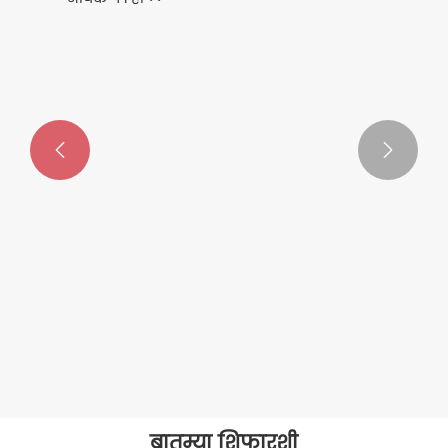


नायलॉन पीई कोएक्स फूड पॅकेजिंग
थर्मोफॉर्मिंग फिल्म
अधिक प i हा >>
बातम्या शिफारशी