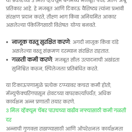
या प्रकारच्या 3 मिल व्हॅक्यूम बॅगमध्ये मजबूत पंचर आणि अश्रू
प्रतिकार आहे. हे मजबूत आणि टिकाऊ वैशिष्ट्य त्यांना प्रभावी
संरक्षण प्रदान करते, तीक्ष्ण भाग किंवा अनियमित आकार
असलेल्या पॅकेजिंगसाठी विशेषतः योग्य बनवते.
नाजूक वस्तू सुरक्षित करणे
: अगदी नाजूक किंवा दांडे
असलेल्या वस्तू संक्रमण दरम्यान संरक्षित राहतात.
गळती कमी करणे
: मजबूत सील उत्पादनाची अखंडता
सुनिश्चित करून, स्पिलेजला प्रतिबंधित करते.
या टिकाऊपणामुळे प्रत्येक टप्प्यावर कचरा कमी होतो,
मॅन्युफॅक्चरिंगपासून शेवटच्या वापरकर्त्यापर्यंत, अधिक
कार्यक्षम अन्न प्रणाली तयार करणे.
3 मिल व्हॅक्यूम चेंबर पाउचच्या वाढीव नफ्यासाठी कमी गळती
दर
अन्नाची गुणवत्ता राखण्यासाठी आणि ऑपरेशनल कार्यक्षमता