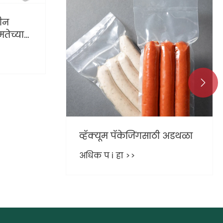
इनोव्हेटिव्ह फॉर्मिंग फिल्म्सचा
फूड पॅकेजिंग सोल्यूशन्सवर
काय परिणाम होतो?
अधिक प i हा >>

ी अडथळा