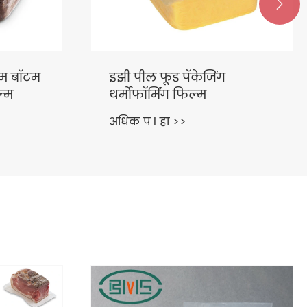

ग
बोन गार्ड मांस संकुचित पिशव्या
अधिक प i हा >>