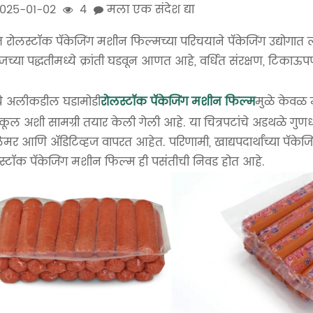
025-01-02
4
मला एक संदेश द्या
त रोलस्टॉक पॅकेजिंग मशीन फिल्मच्या परिचयाने पॅकेजिंग उद्योगात लक
ेजच्या पद्धतीमध्ये क्रांती घडवून आणत आहे, वर्धित संरक्षण, टिकाऊप
ये अलीकडील घडामोडी
रोलस्टॉक पॅकेजिंग मशीन फिल्म
मुळे केवळ
कूल अशी सामग्री तयार केली गेली आहे. या चित्रपटांचे अडथळे गुण
मर आणि ॲडिटिव्हज वापरत आहेत. परिणामी, खाद्यपदार्थांच्या पॅकेजिंगपा
स्टॉक पॅकेजिंग मशीन फिल्म ही पसंतीची निवड होत आहे.