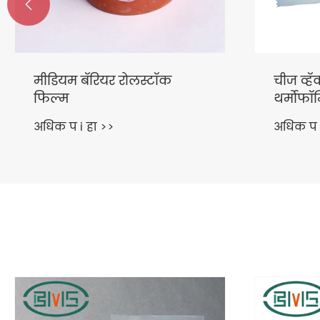

चीज व्हॅक्यूम पॅकेजिंग
नायलॉ
थर्मोफॉर्मिंग फिल्म
फिल्म 
अधिक प i हा >>
अधिक प