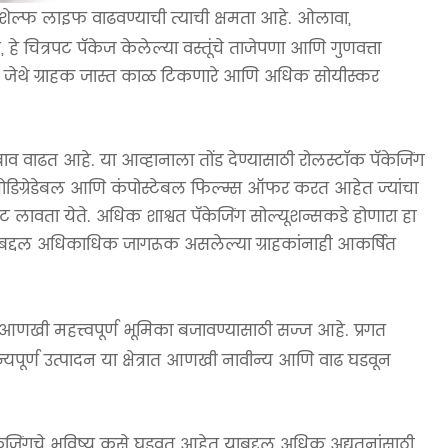
े शेल्फ लाइफ वाढवण्याची त्याची क्षमता आहे. ओलावा,
 चित्रपट पॅकेज केलेल्या वस्तूंचे ताजेपणा आणि गुणवत्ता
हे, जेथे ग्राहक जास्त काळ टिकणारे आणि अधिक सोयीस्कर
बाव वाढत आहे. या आव्हानाला तोंड देण्यासाठी रोलस्टॉक पॅकेजिंग
ोडिग्रेडेबल आणि कंपोस्टेबल फिल्म्स ऑफर करत आहेत ज्यांचा
वाट लावता येते. अधिक शाश्वत पॅकेजिंग सोल्यूशन्सकडे होणारा हा
ांबद्दल अधिकाधिक जागरूक असलेल्या ग्राहकांनाही आकर्षित
आणखी महत्त्वपूर्ण भूमिका बजावण्यासाठी सज्ज आहे. प्रगत
विन्यपूर्ण उत्पादन या क्षेत्रात आणखी नावीन्य आणि वाढ घडवून
जिंगचे भविष्य कसे घडवत आहेत याबद्दल अधिक अद्यतनांसाठी