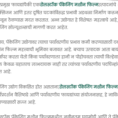
 प्रमुख फायद्यांपैकी एक
रोलस्टॉक पॅकेजिंग मशीन फिल्म
उत्पादनांच
सिजन आणि इतर दूषित घटकांविरूद्ध प्रभावी अडथळा निर्माण करून, हे
वून ठेवण्यास मदत करतात. अन्न उद्योगात हे विशेषतः महत्वाचे आ
ेजिंग सोल्यूशन्सची मागणी करत आहेत.
ाय, पॅकेजिंग उद्योगावर त्याचा पर्यावरणीय प्रभाव कमी करण्यासाठी द
न फिल्म महत्त्वाची भूमिका बजावत आहे. बऱ्याच उत्पादक आता बाय
र्वापर करता येतो किंवा पर्यावरणाला हानी न पोहोचवता त्याची विल्हे
 केवळ ग्रहालाच लाभदायक नाही तर त्यांच्या पर्यावरणीय पदचिन्ह
 आहे.
ेजिंग उद्योग विकसित होत असताना,
रोलस्टॉक पॅकेजिंग मशीन फिल्म
यप्रदर्शन वैशिष्ट्ये आणि पर्यावरणीय फायद्यांच्या संयोजनासह, हे ना
्यासाठी सज्ज आहे.
स्टॉक पॅकेजिंग मशीन फिल्ममधील नवीनतम घडामोडी आणि ते पॅके