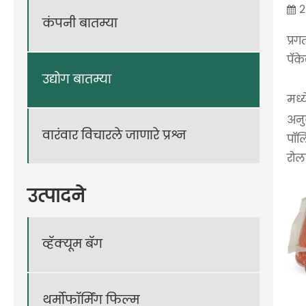
2
कंपनी बातम्या
प्रग
पॅक
उद्योग बातम्या
मध्
अनु
वारंवार विचारले जाणारे प्रश्न
पॉलि
रोल
उत्पादने
व्हॅक्यूम बॅग
थर्मोफॉर्मिंग फिल्म