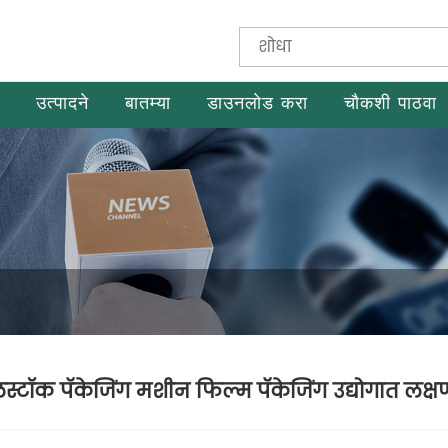
उत्पादने
बातम्या
डाउनलोड करा
चौकशी पाठवा
लस्टॉक पॅकेजिंग मशीन फिल्म पॅकेजिंग उद्योगात 