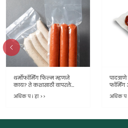
रोलस्टॉ
फिल्म पॅ
नवीन यु
अधिक प i

पादत्राणे उत्पादनासाठी नॉन-
फॉर्मिंग आणि तयार करण्याच्या
वेबमध्ये नवकल्पना आहेत?
अधिक प i हा >>