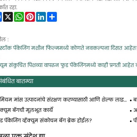
्कात रहा.
Facebook
X
WhatsApp
Pinterest
LinkedIn
Share
ील :
स्टॉक पॅकेजिंग मशीन फिल्ममध्ये कोणते नवकल्पना दिसत आहेत
:
ॅक्यूम संकुचित पिशव्या वापरून फूड पॅकेजिंगमध्ये काही प्रगती आहेत
ंबंधित बातम्या
रीमियम मांस उत्पादनांचे संरक्षण करण्यासाठी आणि शेल्फ लाइफ
ब
वण्यासाठी बोन गार्ड मीट श्रिंक बॅग का आवश्यक आहेत
हॅक्यूम बॅगची मूलभूत कार्ये
अ
आह
ड पॅकेजिंग व्हॅक्यूम संकोचन बॅग ब्रेक होईल?
प
साध