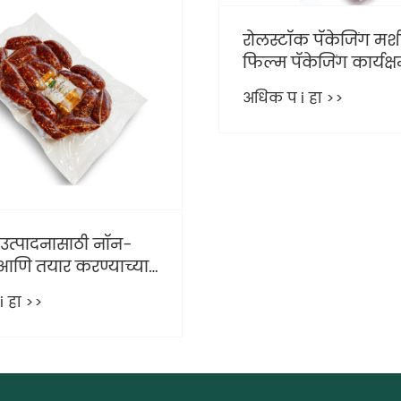
क पॅकेजिंग मशीन
केजिंग कार्यक्षमतेच्या
गात प्रवेश करते का?
 हा >>
व्हॅक्यूम पॅकेजिंगसाठ
अधिक प i हा >>