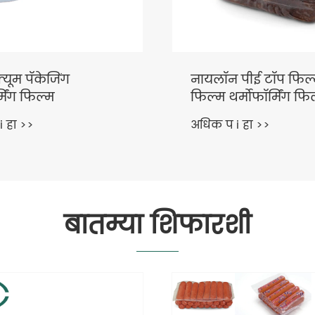
न पीई टॉप फिल्म बॉटम
इझी पील फूड पॅकेजिं
थर्मोफॉर्मिंग फिल्म
थर्मोफॉर्मिंग फिल्म
 i हा >>
अधिक प i हा >>
बातम्या शिफारशी