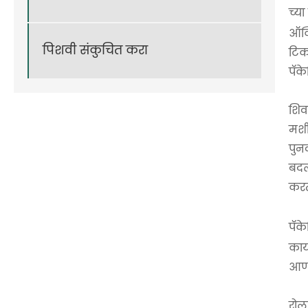
च्या
ऑक्
पिशवी संकुचित करा
टिक
पॅक
शिव
मशी
पुन
बदल
करत
पॅक
कार्
आणण
रोल